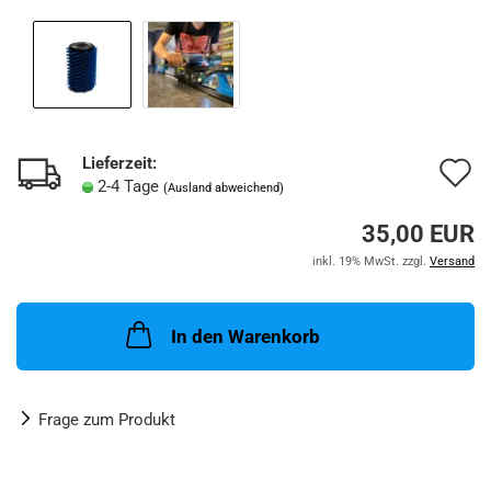
Lieferzeit:
A
2-4 Tage
(Ausland abweichend)
d
35,00 EUR
M
inkl. 19% MwSt. zzgl.
Versand
In den Warenkorb
Frage zum Produkt