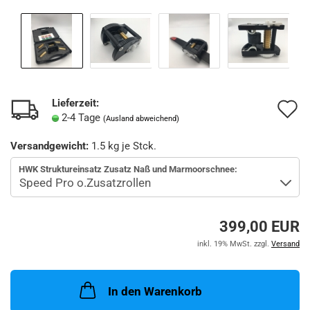
Lieferzeit:
A
2-4 Tage
(Ausland abweichend)
d
Versandgewicht:
1.5
kg je Stck.
M
HWK Struktureinsatz Zusatz Naß und Marmoorschnee:
399,00 EUR
inkl. 19% MwSt. zzgl.
Versand
In den Warenkorb