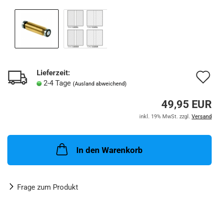
Lieferzeit:
A
2-4 Tage
(Ausland abweichend)
d
49,95 EUR
M
inkl. 19% MwSt. zzgl.
Versand
In den Warenkorb
Frage zum Produkt