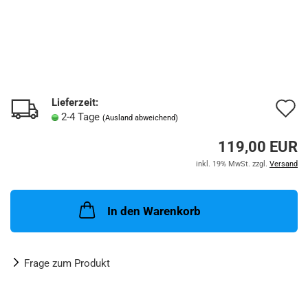
Lieferzeit:
A
2-4 Tage
(Ausland abweichend)
d
119,00 EUR
M
inkl. 19% MwSt. zzgl.
Versand
In den Warenkorb
Frage zum Produkt