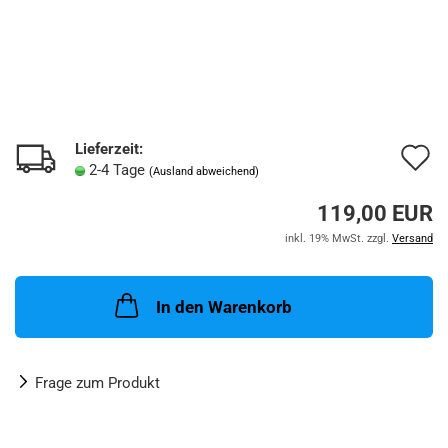
Lieferzeit:
A
2-4 Tage
(Ausland abweichend)
d
119,00 EUR
M
inkl. 19% MwSt. zzgl.
Versand
In den Warenkorb
Frage zum Produkt