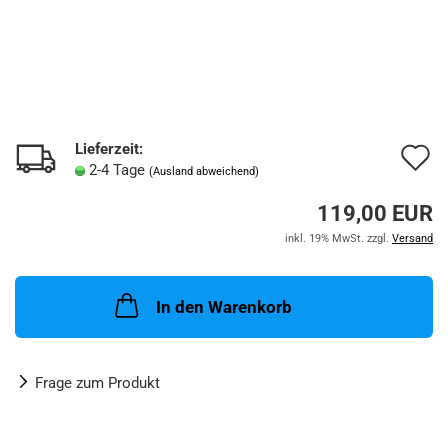
Lieferzeit:
A
2-4 Tage
(Ausland abweichend)
d
119,00 EUR
M
inkl. 19% MwSt. zzgl.
Versand
In den Warenkorb
Frage zum Produkt