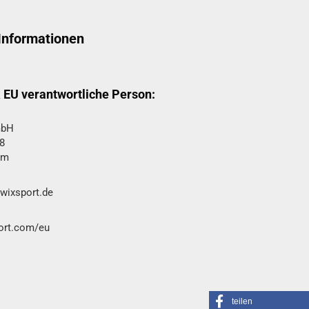
 Informationen
& EU verantwortliche Person:
bH​
8
im
swixsport.de
port.com/eu
teilen