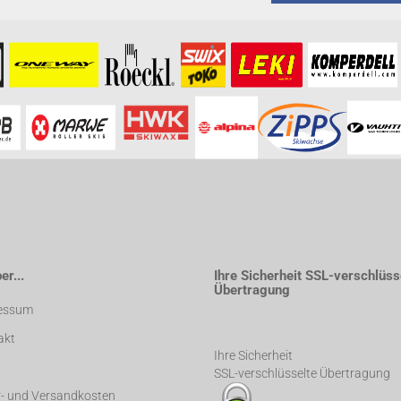
formationen besuchen Sie bitte die
Homepage
zu diesem Artikel.
r...
Ihre Sicherheit SSL-verschlüss
Übertragung
essum
akt
Ihre Sicherheit
SSL-verschlüsselte Übertragung
r- und Versandkosten