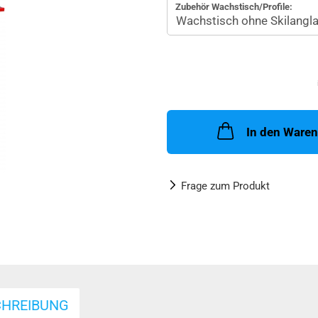
Zubehör Wachstisch/Profile:
In den Ware
Frage zum Produkt
CHREIBUNG