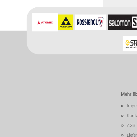
Für weitere In
Mehr übe
Impr
Kont
AGB
Liefe