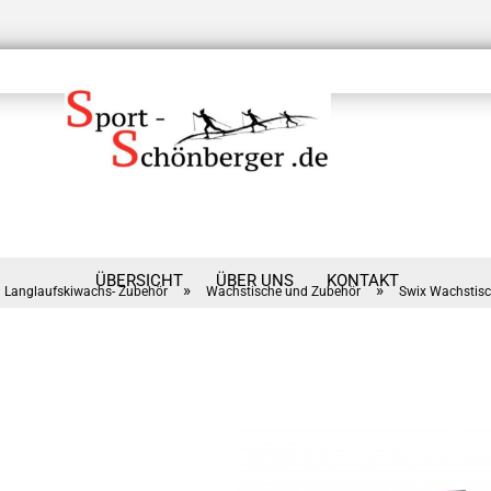
ÜBERSICHT
ÜBER UNS
KONTAKT
»
»
Langlaufskiwachs- Zubehör
Wachstische und Zubehör
Swix Wachstis