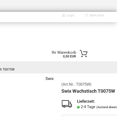
Login
Merkzettel
E-Mail
Ihr Warenkorb
0,00 EUR
Passwort
ch T0075W
Swix
(Art.Nr.:
T0075W
)
Swix Wachstisch T0075W
Konto erstellen
Passwort vergessen?
Lieferzeit:
2-4 Tage
(Ausland abwei