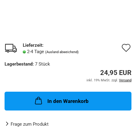
Lieferzeit:
A
2-4 Tage
(Ausland abweichend)
d
Lagerbestand:
7
Stück
M
24,95 EUR
inkl. 19% MwSt. zzgl.
Versand
In den Warenkorb
Frage zum Produkt