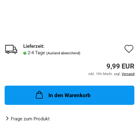
Lieferzeit:
A
2-4 Tage
(Ausland abweichend)
d
9,99 EUR
M
inkl. 19% MwSt. zzgl.
Versand
In den Warenkorb
Frage zum Produkt