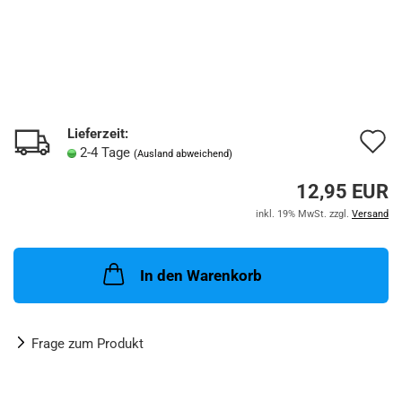
Lieferzeit:
A
2-4 Tage
(Ausland abweichend)
d
12,95 EUR
M
inkl. 19% MwSt. zzgl.
Versand
In den Warenkorb
Frage zum Produkt