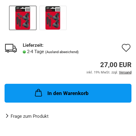
Lieferzeit:
A
2-4 Tage
(Ausland abweichend)
d
27,00 EUR
M
inkl. 19% MwSt. zzgl.
Versand
In den Warenkorb
Frage zum Produkt