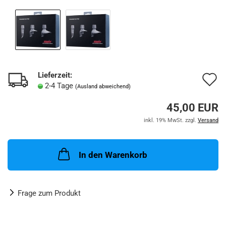
Lieferzeit:
A
2-4 Tage
(Ausland abweichend)
d
45,00 EUR
M
inkl. 19% MwSt. zzgl.
Versand
In den Warenkorb
Frage zum Produkt