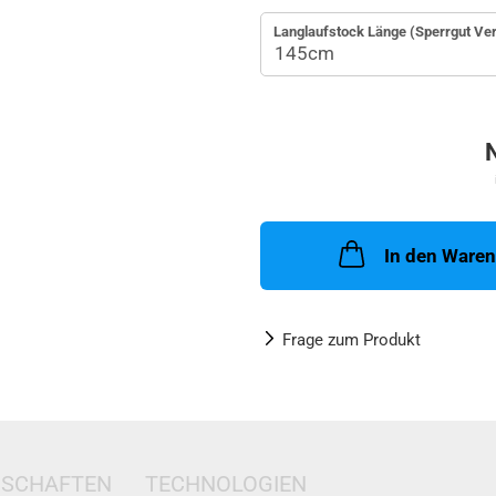
Langlaufstock Länge (Sperrgut Ve
In den Ware
Frage zum Produkt
NSCHAFTEN
TECHNOLOGIEN