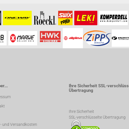
formationen besuchen Sie bitte die
Homepage
zu diesem Artikel.
r...
Ihre Sicherheit SSL-verschlüss
Übertragung
essum
akt
Ihre Sicherheit
SSL-verschlüsselte Übertragung
r- und Versandkosten