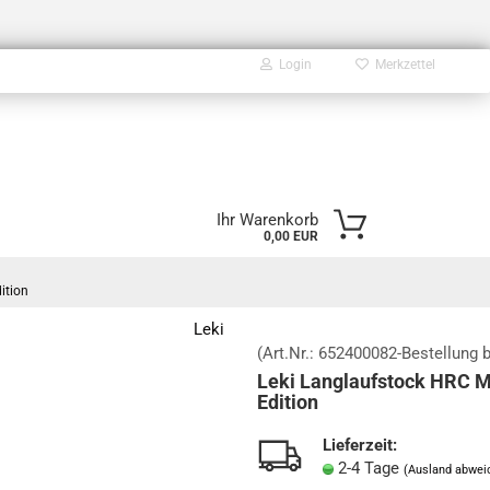
Login
Merkzettel
E-Mail
Ihr Warenkorb
0,00 EUR
Passwort
ition
Leki
(Art.Nr.:
652400082-Bestellung b
Leki Langlaufstock HRC M
Konto erstellen
Edition
Passwort vergessen?
Lieferzeit:
2-4 Tage
(Ausland abwei