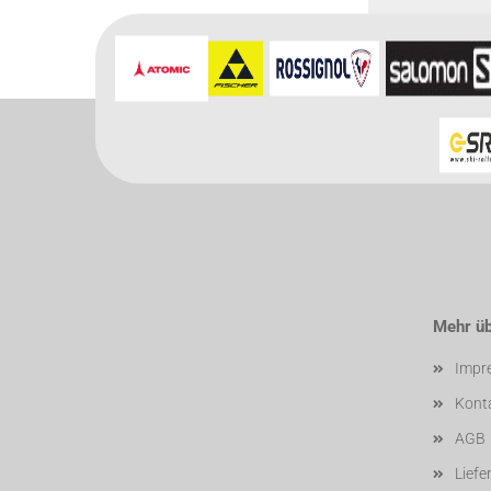
Für weitere In
Mehr übe
Impr
Kont
AGB
Liefe