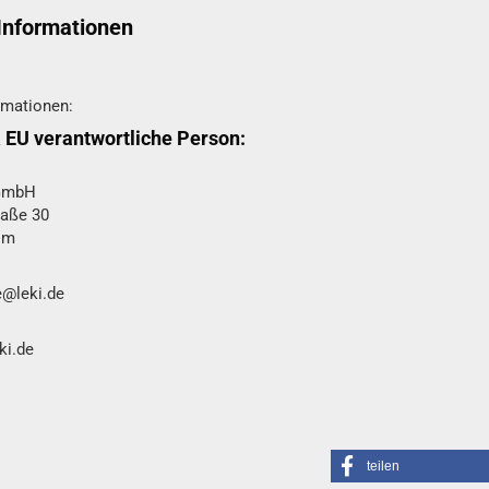
 Informationen
rmationen:
& EU verantwortliche Person:
 GmbH
raße 30
im
e@leki.de
ki.de
teilen