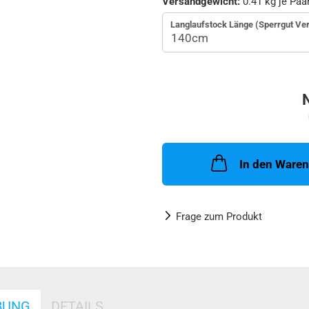
Versandgewicht:
0.41
kg je Paa
Langlaufstock Länge (Sperrgut Ve
In den Ware
Frage zum Produkt
BUNG
DETAILS