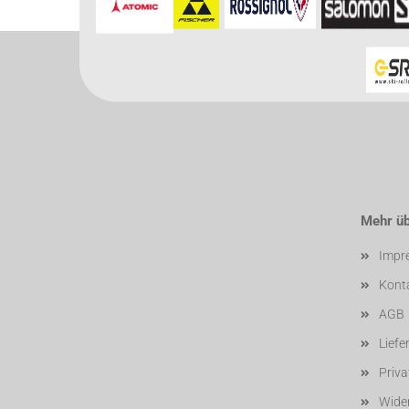
Für weitere In
Mehr übe
Impr
Kont
AGB
Liefe
Priv
Wider