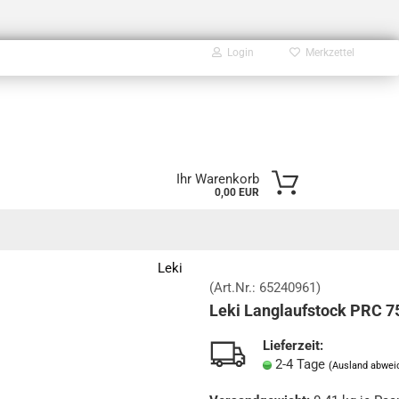
Login
Merkzettel
E-Mail
Ihr Warenkorb
0,00 EUR
Passwort
Leki
(Art.Nr.:
65240961
)
Leki Langlaufstock PRC 7
Konto erstellen
Passwort vergessen?
Lieferzeit:
2-4 Tage
(Ausland abwei