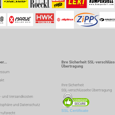
formationen besuchen Sie bitte die
Homepage
zu diesem Artikel.
r...
Ihre Sicherheit SSL-verschlüss
Übertragung
essum
akt
Ihre Sicherheit
SSL-verschlüsselte Übertragung
r- und Versandkosten
atsphäre und Datenschutz
SSL Certificate
rufsrecht