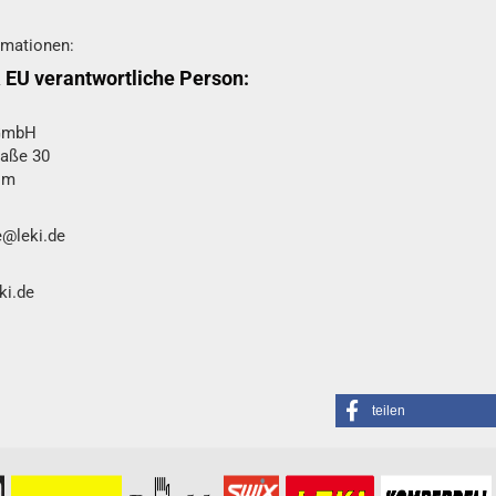
rmationen:
& EU verantwortliche Person:
 GmbH
raße 30
im
e@leki.de
ki.de
teilen