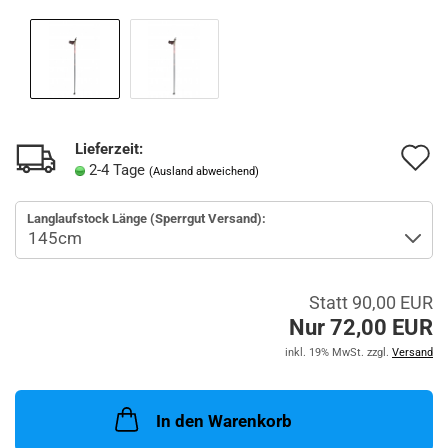
Lieferzeit:
A
2-4 Tage
(Ausland abweichend)
d
Langlaufstock Länge (Sperrgut Versand):
M
Statt 90,00 EUR
Nur 72,00 EUR
inkl. 19% MwSt. zzgl.
Versand
In den Warenkorb