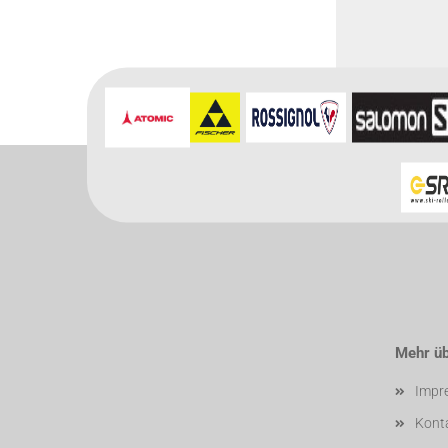
Für weitere In
Mehr übe
Impr
Kont