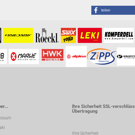
teilen
formationen besuchen Sie bitte die
Homepage
zu diesem Artikel.
r...
Ihre Sicherheit SSL-verschlüss
Übertragung
essum
akt
Ihre Sicherheit