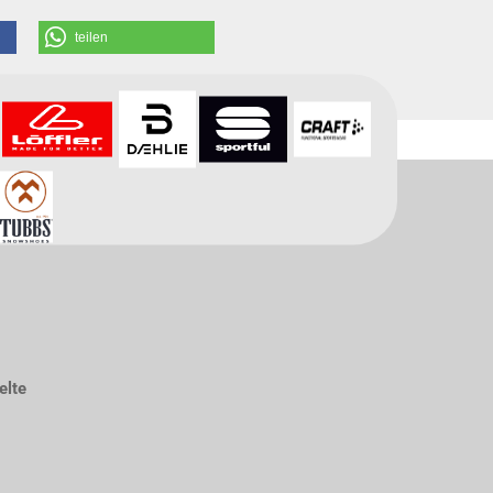
teilen
elte