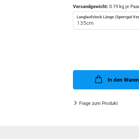
Versandgewicht:
0.19
kg je Paa
Langlaufstock Länge (Sperrgut Ve
In den Ware
Frage zum Produkt