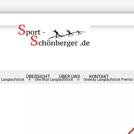
ÜBERSICHT
ÜBER UNS
KONTAKT
»
»
Langlaufstock
One Way Langlaufstock
Oneway Langlaufstock Premio 