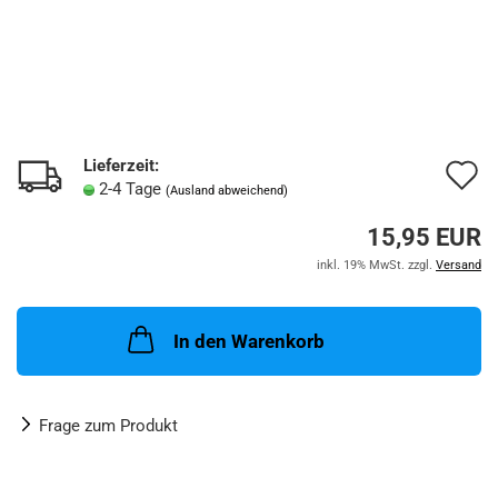
Lieferzeit:
A
2-4 Tage
(Ausland abweichend)
d
15,95 EUR
M
inkl. 19% MwSt. zzgl.
Versand
In den Warenkorb
Frage zum Produkt