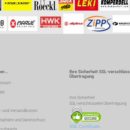
formationen besuchen Sie bitte die
Homepage
zu diesem Artikel.
r...
Ihre Sicherheit SSL-verschlüss
Übertragung
essum
akt
Ihre Sicherheit
SSL-verschlüsselte Übertragung
r- und Versandkosten
atsphäre und Datenschutz
SSL Certificate
rufsrecht