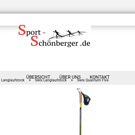
ÜBERSICHT
ÜBER UNS
KONTAKT
»
»
Langlaufstock
Swix Langlaufstock
Swix Quantum Five