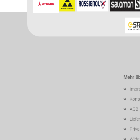
Für weitere In
Mehr übe
Impr
Kont
AGB
Liefe
Priv
Wider