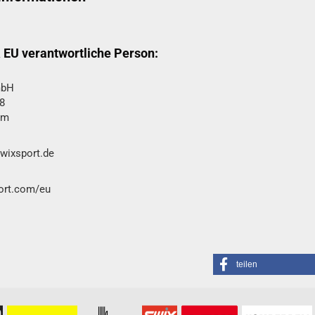
& EU verantwortliche Person:
bH​
8
im
swixsport.de
port.com/eu
teilen