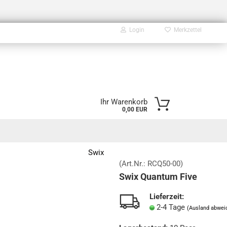
Login
Merkzettel
E-Mail
Ihr Warenkorb
0,00 EUR
Passwort
Swix
(Art.Nr.:
RCQ50-00
)
Swix Quantum Five
Konto erstellen
Passwort vergessen?
Lieferzeit:
2-4 Tage
(Ausland abwei