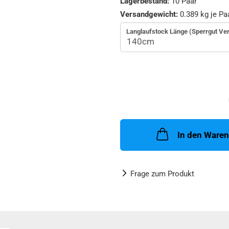
Lagerbestand:
10
Paar
Versandgewicht:
0.389
kg je Pa
Langlaufstock Länge (Sperrgut Ve
In den Ware
Frage zum Produkt