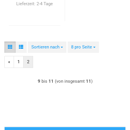
Lieferzeit:
2-4 Tage
Sortieren nach
Sortieren nach
8 pro Seite
pro Seite
«
1
2
9
bis
11
(von insgesamt
11
)