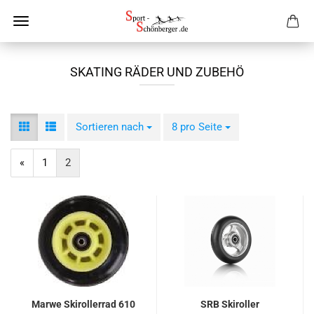
SKATING RÄDER UND ZUBEHÖ
Sortieren nach
Sortieren nach
8 pro Seite
pro Seite
«
1
2
Marwe Skirollerrad 610
SRB Skiroller