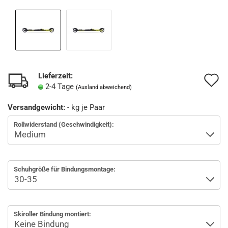
Lieferzeit:
A
2-4 Tage
(Ausland abweichend)
d
Versandgewicht:
-
kg je Paar
M
Rollwiderstand (Geschwindigkeit):
Schuhgröße für Bindungsmontage:
Skiroller Bindung montiert: