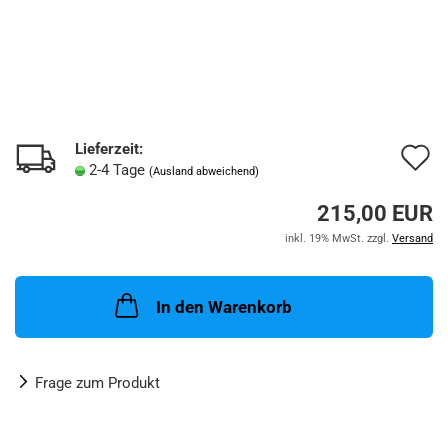
Lieferzeit:
A
2-4 Tage
(Ausland abweichend)
d
215,00 EUR
M
inkl. 19% MwSt. zzgl.
Versand
In den Warenkorb
Frage zum Produkt