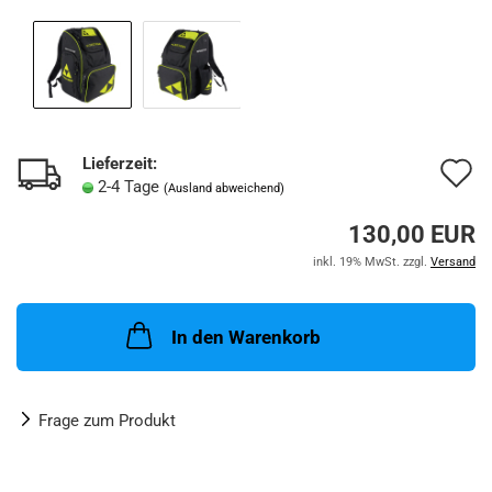
Lieferzeit:
A
2-4 Tage
(Ausland abweichend)
d
130,00 EUR
M
inkl. 19% MwSt. zzgl.
Versand
In den Warenkorb
Frage zum Produkt