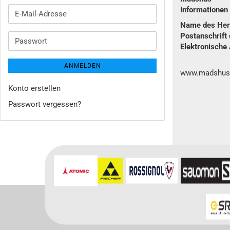
Informatione
E-
Mail-
Name des Hers
Adresse
Postanschrift 
Passwort
Elektronische 
ANMELDEN
www.madshus
Konto erstellen
Passwort vergessen?
Für weitere In