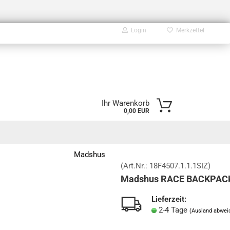
Login
Merkzettel
E-Mail
Ihr Warenkorb
0,00 EUR
Passwort
Madshus
(Art.Nr.:
18F4507.1.1.1SIZ
)
Madshus RACE BACKPAC
Konto erstellen
Passwort vergessen?
Lieferzeit:
2-4 Tage
(Ausland abwei