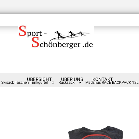
ÜBERSICHT
ÜBER UNS
KONTAKT
»
»
Skisack Taschen Trinkgürtel
Rucksack
Madshus RACE BACKPACK 12L