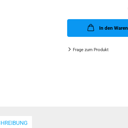
In den Ware
Frage zum Produkt
CHREIBUNG