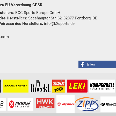
n zu EU Verordnung GPSR
tellers:
EOC Sports Europe GmbH
des Herstel
lers: Seeshaupter Str. 62, 82377 Penzberg, DE
Adresse des Herstellers:
info@k2sports.de
.com
teilen
formationen besuchen Sie bitte die
Homepage
zu diesem Artikel.