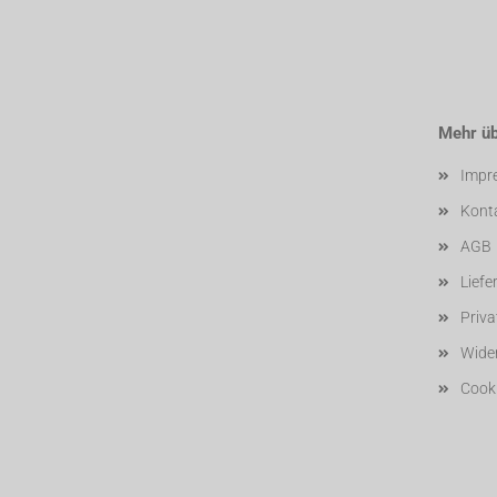
Mehr übe
Impr
Kont
AGB
Liefe
Priv
Wider
Cooki