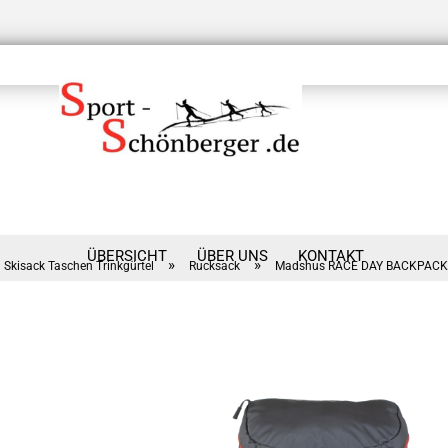
ÜBERSICHT
ÜBER UNS
KONTAKT
»
»
Skisack Taschen Trinkgürtel
Rucksack
Madshus RACE DAY BACKPACK