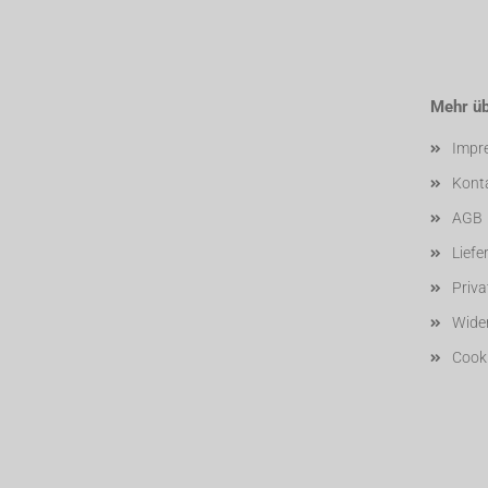
Mehr übe
Impr
Kont
AGB
Liefe
Priv
Wider
Cooki