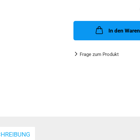
In den Ware
Frage zum Produkt
CHREIBUNG