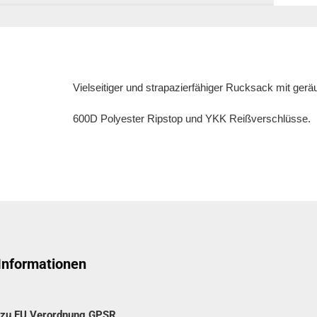
Vielseitiger und strapazierfähiger Rucksack mit ge
600D Polyester Ripstop und YKK Reißverschlüsse.
 Informationen
n zu EU Verordnung GPSR