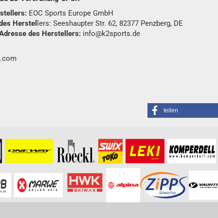
tellers:
EOC Sports Europe GmbH
des Herstel
lers: Seeshaupter Str. 62, 82377 Penzberg, DE
Adresse des Herstellers:
info@k2sports.de
.com
teilen
formationen besuchen Sie bitte die
Homepage
zu diesem Artikel.