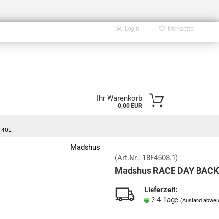
Login
Merkzettel
E-Mail
Ihr Warenkorb
0,00 EUR
Passwort
 40L
Madshus
(Art.Nr.:
18F4508.1
)
Madshus RACE DAY BACK
Konto erstellen
Passwort vergessen?
Lieferzeit:
2-4 Tage
(Ausland abwei