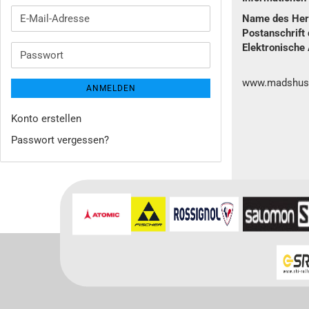
E-
Name des Hers
Mail-
Postanschrift 
Adresse
Elektronische 
Passwort
www.madshus
ANMELDEN
Konto erstellen
Passwort vergessen?
Für weitere In