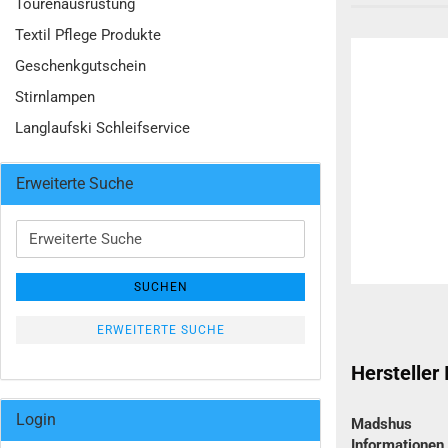
Tourenausrüstung
Textil Pflege Produkte
Geschenkgutschein
Stirnlampen
Langlaufski Schleifservice
Erweiterte Suche
Erweiterte
Suche
SUCHEN
ERWEITERTE SUCHE
Hersteller
Login
Madshus
Informatione