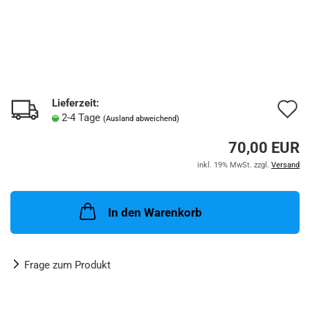
Lieferzeit:
A
2-4 Tage
(Ausland abweichend)
d
70,00 EUR
M
inkl. 19% MwSt. zzgl.
Versand
In den Warenkorb
Frage zum Produkt