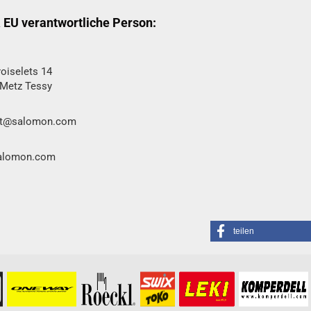
& EU verantwortliche Person:
oiselets 14
 Metz Tessy
act@salomon.com
salomon.com
teilen
formationen besuchen Sie bitte die
Homepage
zu diesem Artikel.