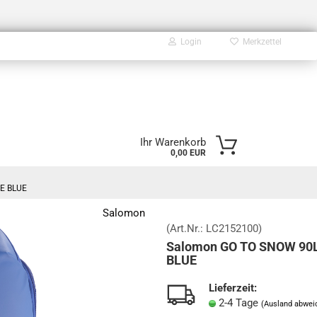
Login
Merkzettel
E-Mail
Ihr Warenkorb
0,00 EUR
Passwort
E BLUE
Salomon
(Art.Nr.:
LC2152100
)
Salomon GO TO SNOW 90
Konto erstellen
BLUE
Passwort vergessen?
Lieferzeit:
2-4 Tage
(Ausland abwei