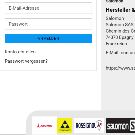
Salomon
E-
Hersteller 
Mail-
Salomon
Adresse
Passwort
Salomon SAS
Chemin des Cr
74370 Epagny
ANMELDEN
Frankreich
Konto erstellen
E-Mail: cont
Passwort vergessen?
https://www.
Für weitere In