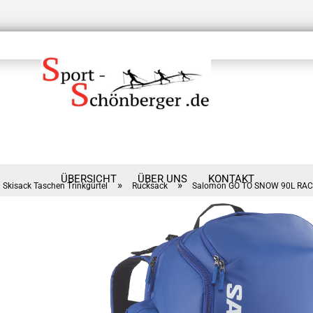
ÜBERSICHT
ÜBER UNS
KONTAKT
»
»
Skisack Taschen Trinkgürtel
Rucksack
Salomon GO TO SNOW 90L RAC