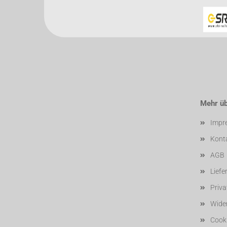
Mehr übe
Impr
Kont
AGB
Liefe
Priv
Wider
Cooki