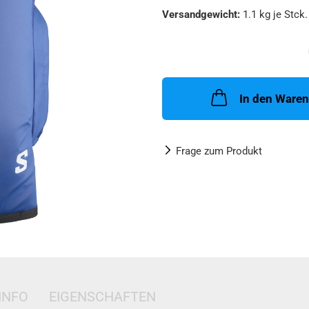
Versandgewicht:
1.1
kg je Stck.
In den Ware
Frage zum Produkt
INFO
EIGENSCHAFTEN