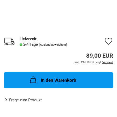
Lieferzeit:
A
2-4 Tage
(Ausland abweichend)
d
89,00 EUR
M
inkl. 19% MwSt. zzgl.
Versand
In den Warenkorb
Frage zum Produkt