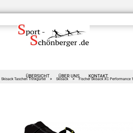
ÜBERSICHT
ÜBER UNS
KONTAKT
»
»
Skisack Taschen Trinkgürtel
Skisack
Fischer Skisack XC Performance 