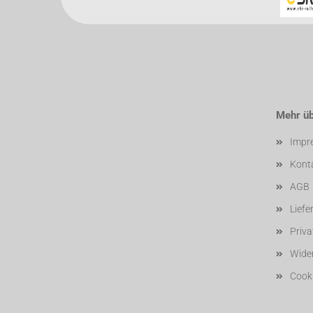
Mehr übe
Impr
Kont
AGB
Liefe
Priv
Wider
Cooki