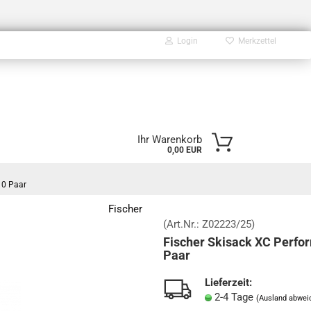
Login
Merkzettel
E-Mail
Ihr Warenkorb
0,00 EUR
Passwort
10 Paar
Fischer
(Art.Nr.:
Z02223/25
)
Fischer Skisack XC Perfo
Konto erstellen
Paar
Passwort vergessen?
Lieferzeit:
2-4 Tage
(Ausland abwei