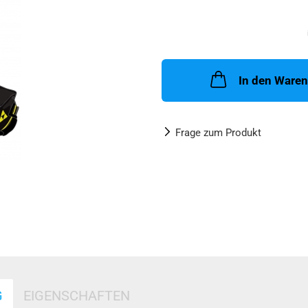
In den Ware
Frage zum Produkt
G
EIGENSCHAFTEN