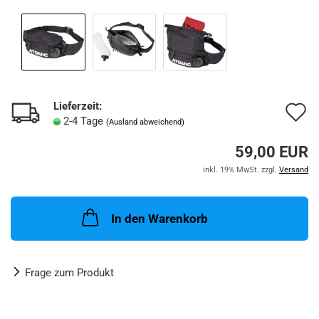
Lieferzeit:
A
2-4 Tage
(Ausland abweichend)
d
59,00 EUR
M
inkl. 19% MwSt. zzgl.
Versand
In den Warenkorb
Frage zum Produkt