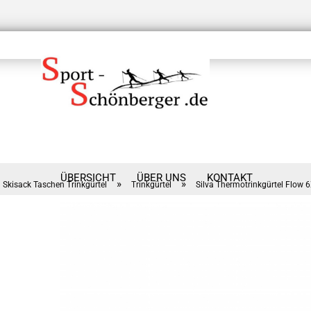
ÜBERSICHT
ÜBER UNS
KONTAKT
»
»
Skisack Taschen Trinkgürtel
Trinkgürtel
Silva Thermotrinkgürtel Flow 