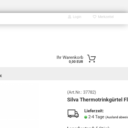
Login
Merkzettel
E-Mail
Ihr Warenkorb
0,00 EUR
Passwort
6X
(Art.Nr.:
37782
)
Silva Thermotrinkgürtel F
Konto erstellen
Passwort vergessen?
Lieferzeit:
2-4 Tage
(Ausland abwei