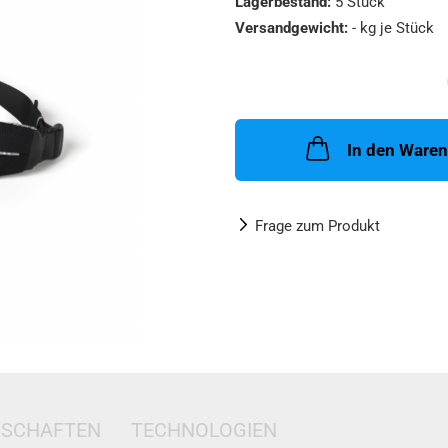
Lagerbestand:
5
Stück
Versandgewicht:
-
kg je Stück
In den Ware
Frage zum Produkt
NSCHAFTEN
TECHNOLOGIEN