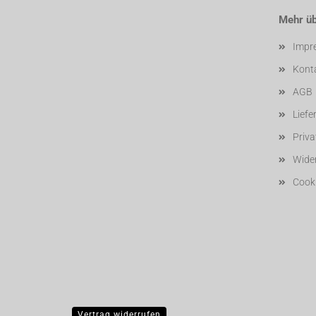
Mehr übe
Impr
Kont
AGB
Liefe
Priv
Wider
Cooki
Vertrag widerrufen