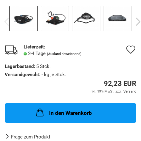
Lieferzeit:
A
2-4 Tage
(Ausland abweichend)
d
Lagerbestand:
5
Stck.
M
Versandgewicht:
-
kg je Stck.
92,23 EUR
inkl. 19% MwSt. zzgl.
Versand
In den Warenkorb
Frage zum Produkt