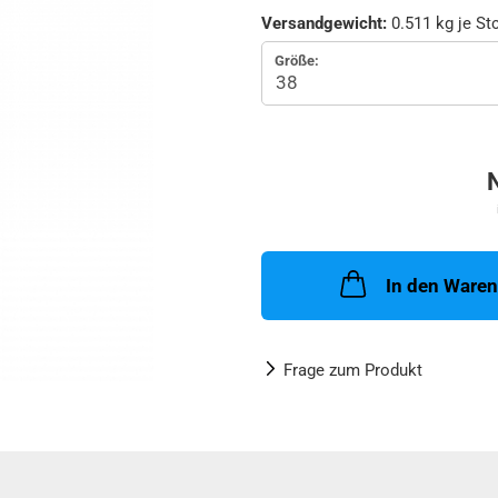
Versandgewicht:
0.511
kg je St
Größe:
In den Ware
Frage zum Produkt