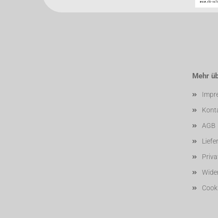
Mehr übe
Impr
Kont
AGB
Liefe
Priv
Wider
Cooki