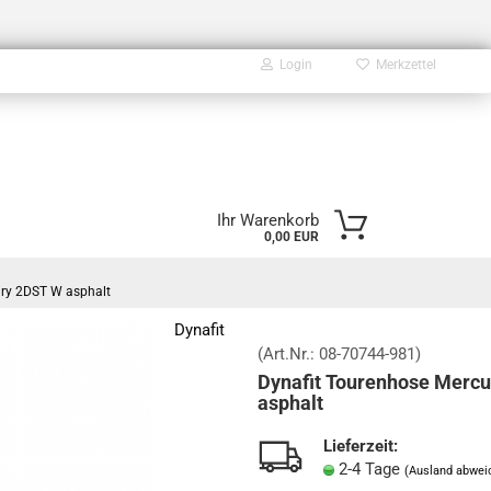
Login
Merkzettel
E-Mail
Ihr Warenkorb
0,00 EUR
Passwort
ury 2DST W asphalt
Dynafit
(Art.Nr.:
08-70744-981
)
Dynafit Tourenhose Merc
Konto erstellen
asphalt
Passwort vergessen?
Lieferzeit:
2-4 Tage
(Ausland abwei