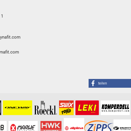
 1
dynafit.com
ynafit.com
teilen
formationen besuchen Sie bitte die
Homepage
zu diesem Artikel.