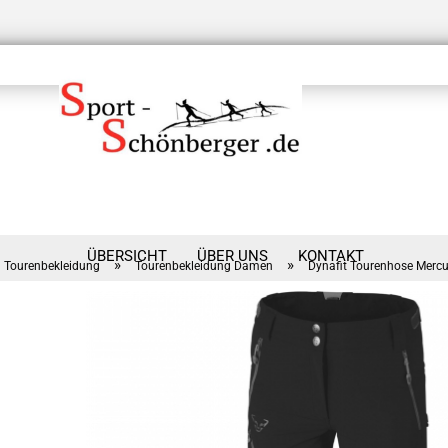
ÜBERSICHT
ÜBER UNS
KONTAKT
»
»
Tourenbekleidung
Tourenbekleidung Damen
Dynafit Tourenhose Merc