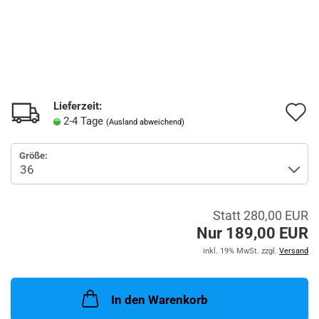
Lieferzeit:
A
2-4 Tage
(Ausland abweichend)
d
Größe:
M
Statt 280,00 EUR
Nur 189,00 EUR
inkl. 19% MwSt. zzgl.
Versand
In den Warenkorb