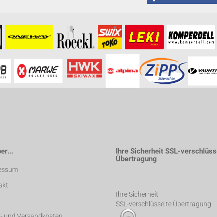
formationen besuchen Sie bitte die
Homepage
zu diesem Artikel.
r...
Ihre Sicherheit SSL-verschlüss
Übertragung
essum
akt
Ihre Sicherheit
SSL-verschlüsselte Übertragung
r- und Versandkosten