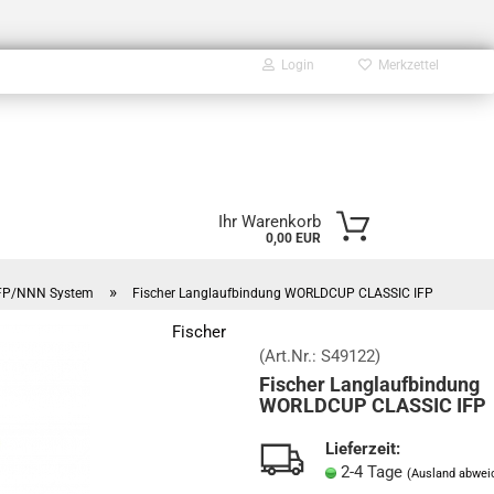
Login
Merkzettel
E-Mail
Ihr Warenkorb
0,00 EUR
Passwort
»
IFP/NNN System
Fischer Langlaufbindung WORLDCUP CLASSIC IFP
Fischer
(Art.Nr.:
S49122
)
Fischer Langlaufbindung
Konto erstellen
WORLDCUP CLASSIC IFP
Passwort vergessen?
Lieferzeit:
2-4 Tage
(Ausland abwei