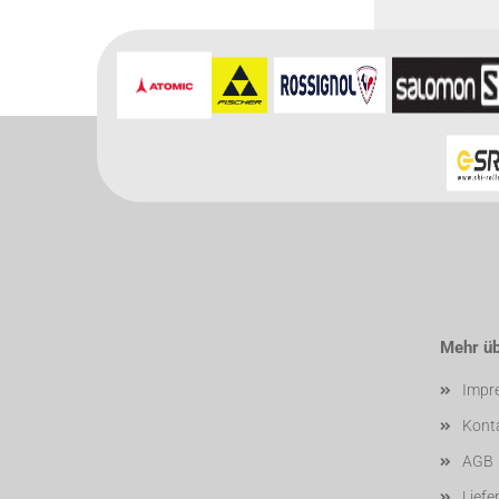
Für weitere In
Mehr übe
Impr
Kont
AGB
Liefe