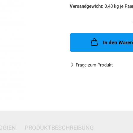
Versandgewicht:
0.43
kg je Paa
In den Ware
Frage zum Produkt
OGIEN
PRODUKTBESCHREIBUNG