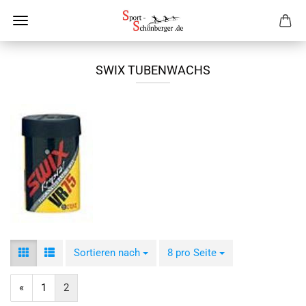
SWIX TUBENWACHS
Sortieren nach
Sortieren nach
8 pro Seite
pro Seite
«
1
2