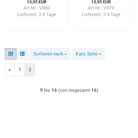
13,95 EUR
13,95 EUR
Art.Nr.: VR60
Art.Nr.: VR70
Lieferzeit:
2-4 Tage
Lieferzeit:
2-4 Tage
Sortieren nach
Sortieren nach
8 pro Seite
pro Seite
«
1
2
9
bis
16
(von insgesamt
16
)